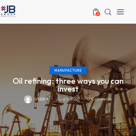
0
MANUFACTURE
Oil refining: three ways you can
invest
USER 4
June 5, 2022
0
Comments