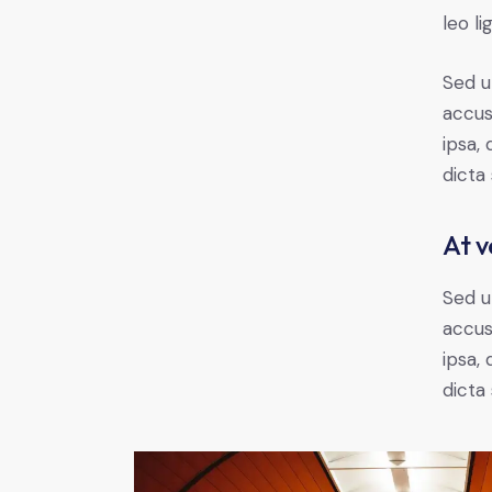
leo li
Sed u
accus
ipsa,
dicta
At v
Sed u
accus
ipsa,
dicta 