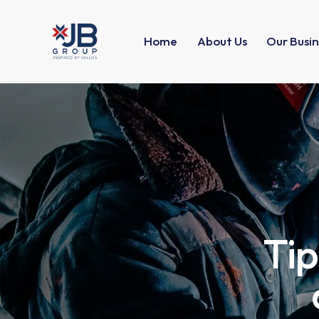
Home
About Us
Our Busin
Tip