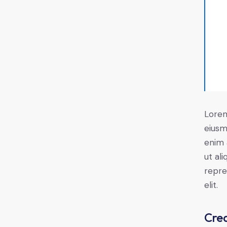
Lorem
eiusm
enim 
ut al
repre
elit.
Crea