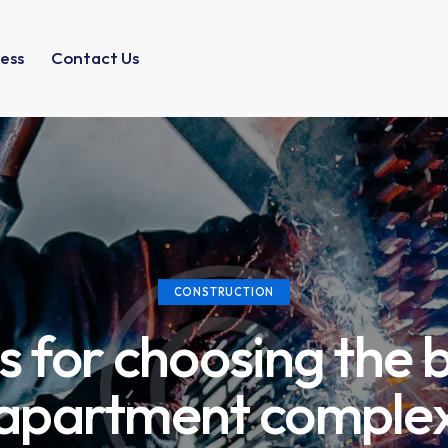
ess
Contact Us
CONSTRUCTION
s for choosing the 
apartment comple