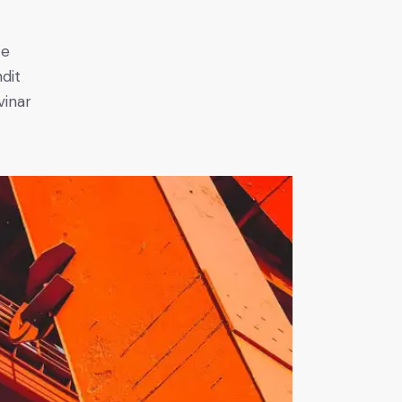
e
ce
ndit
vinar