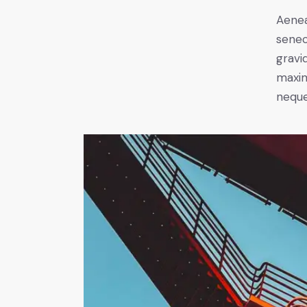
Aenea
senec
gravid
maxim
neque