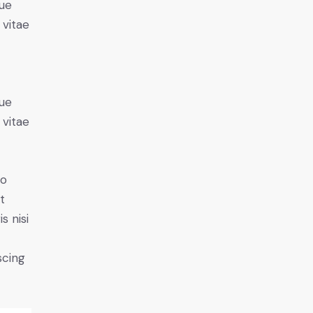
ue
 vitae
ue
 vitae
do
t
s nisi
scing