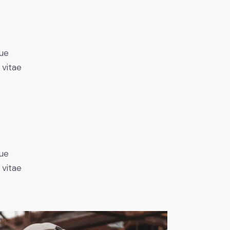
ue
 vitae
ue
 vitae