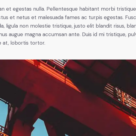
n et egestas nulla. Pellentesque habitant morbi tristiqu
tus et netus et malesuada fames ac turpis egestas. Fus
a, ligula non molestie tristique, justo elit blandit risus, bla
us augue magna accumsan ante. Duis id mi tristique, pul
 at, lobortis tortor.