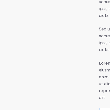
accus
ipsa,
dicta
Sed u
accus
ipsa,
dicta
Lorem
eiusm
enim 
ut al
repre
elit.