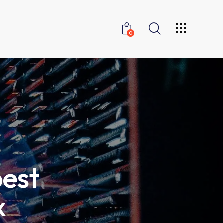
0
best
x