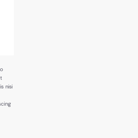
do
t
s nisi
scing