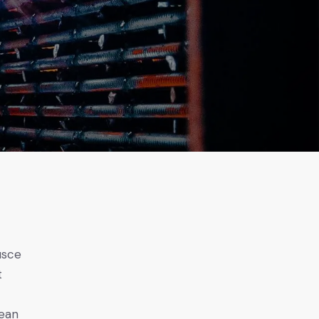
usce
t
nean