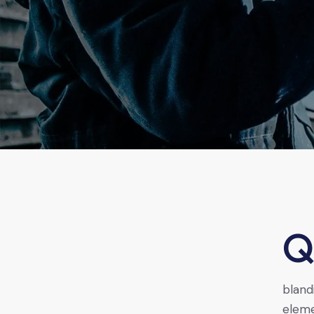
Qroin faucibus nec mauris a sodales, sed elementum 
bland
eleme