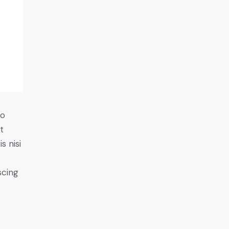
do
t
s nisi
scing