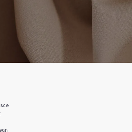
usce
t
nean