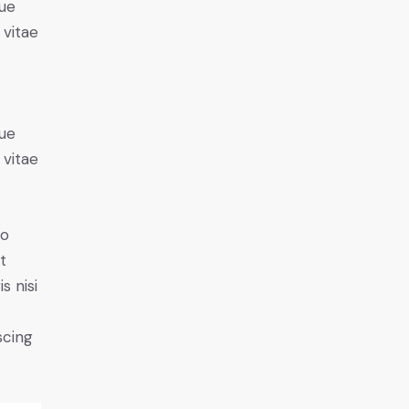
ue
 vitae
ue
 vitae
do
t
s nisi
scing