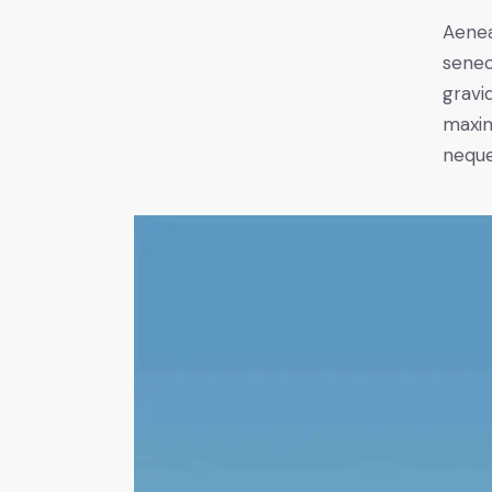
Aenea
senec
gravid
maxim
neque