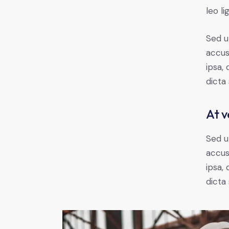
leo li
Sed u
accus
ipsa,
dicta
At v
Sed u
accus
ipsa,
dicta 