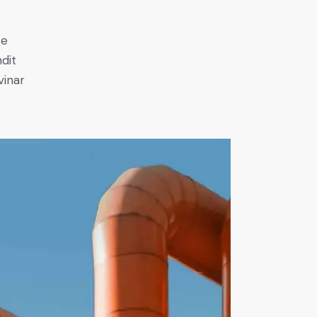
e
ce
ndit
vinar