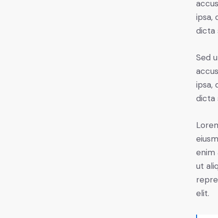
accus
ipsa,
dicta
Sed u
accus
ipsa,
dicta
Lorem
eiusm
enim 
ut al
repre
elit.