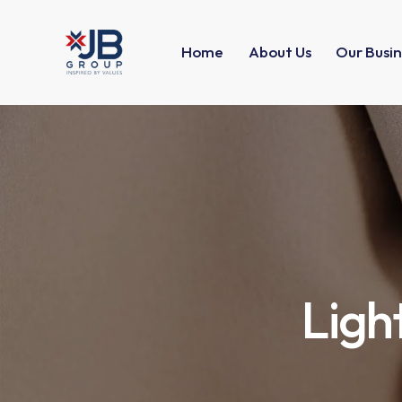
Home
About Us
Our Busin
Ligh