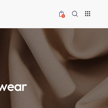
0
 wear