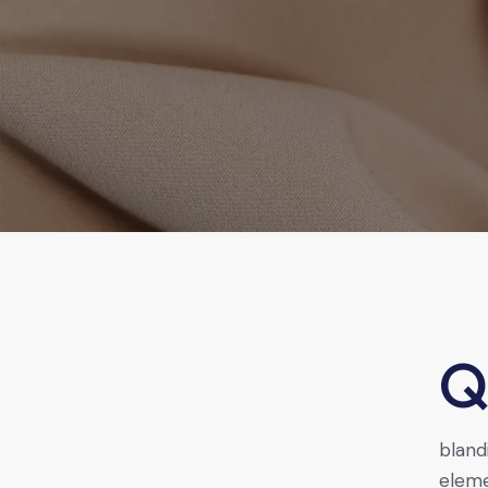
Qroin faucibus nec mauris a sodales, sed elementum 
bland
eleme