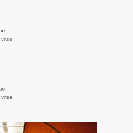
ue
 vitae
ue
 vitae