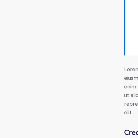
Lorem
eiusm
enim 
ut al
repre
elit.
Crea